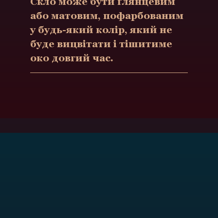
Скло може бути ґлянцевим
або матовим, пофарбованим
у будь-який колір, який не
буде вицвітати і тішитиме
око довгий час.