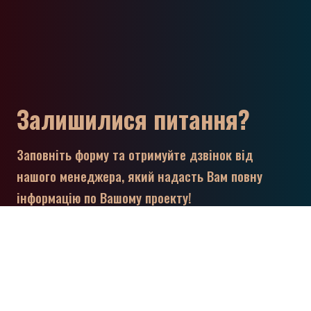
Залишилися питання?
Заповніть форму та отримуйте дзвінок від
нашого менеджера, який надасть Вам повну
інформацію по Вашому проекту!